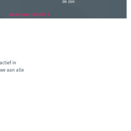
de zon
Meer over Dennis
actief in
 we aan alle