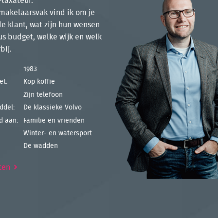
taxateur.
makelaarsvak vind ik om je
de klant, wat zijn hun wensen
s budget, welke wijk en welk
bij.
1983
et:
Kop koffie
Zijn telefoon
ddel:
De klassieke Volvo
jd aan:
Familie en vrienden
Winter- en watersport
De wadden
ten