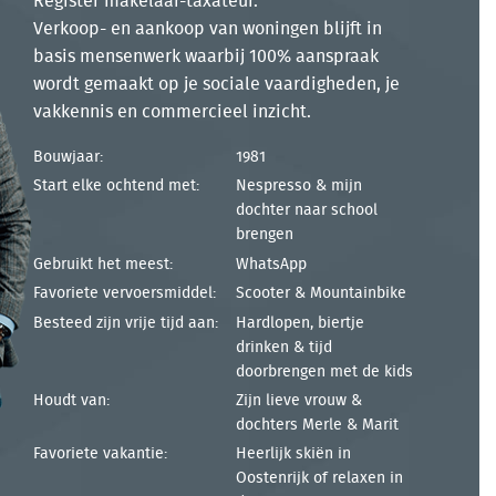
Register makelaar-taxateur.
Verkoop- en aankoop van woningen blijft in
basis mensenwerk waarbij 100% aanspraak
wordt gemaakt op je sociale vaardigheden, je
vakkennis en commercieel inzicht.
Bouwjaar:
1981
Start elke ochtend met:
Nespresso & mijn
dochter naar school
brengen
Gebruikt het meest:
WhatsApp
Favoriete vervoersmiddel:
Scooter & Mountainbike
Besteed zijn vrije tijd aan:
Hardlopen, biertje
drinken & tijd
doorbrengen met de kids
Houdt van:
Zijn lieve vrouw &
dochters Merle & Marit
Favoriete vakantie:
Heerlijk skiën in
Oostenrijk of relaxen in