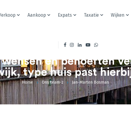
Verkoop
Aankoop
Expats
Taxatie
Wijken
kelaars vak vind ik om je
un wensen en behoeften ve
wijk, type huis past hierbij
Home
Ons team-2
Jan-Marten Bosman