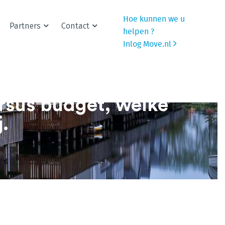
Hoe kunnen we u
Partners
Contact
helpen ?
Inlog Move.nl
 te verplaatsen in de
rsus budget, welke
.