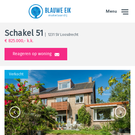
Menu
Schakel 51
1231 SV Loosdrecht
€ 825.000,- k.k.
Reageren op woning
Verkocht