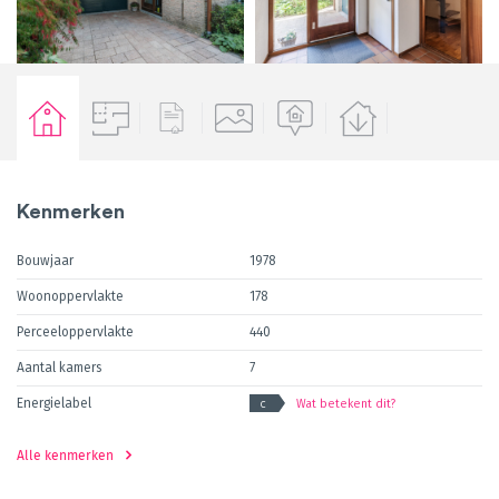
Kenmerken
Bouwjaar
1978
Woonoppervlakte
178
Perceeloppervlakte
440
Aantal kamers
7
Energielabel
Wat betekent dit?
C
Alle kenmerken