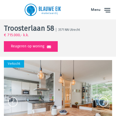
Menu
Troosterlaan 58
3571 NN Utrecht
€ 715.000,- k.k.
Reageren op woning
Verkocht