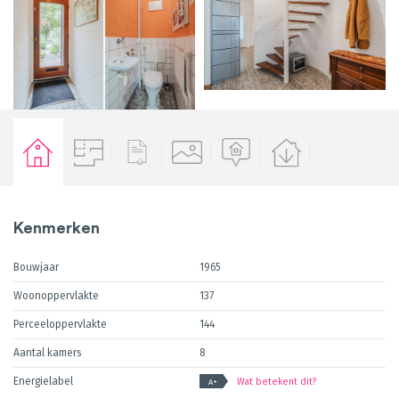
Kenmerken
Bouwjaar
1965
Woonoppervlakte
137
Perceeloppervlakte
144
Aantal kamers
8
Energielabel
Wat betekent dit?
A+